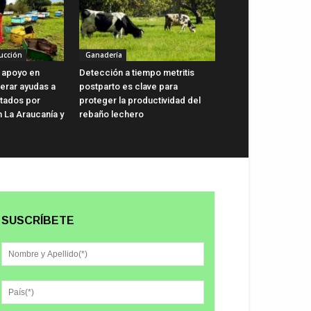
ucción
Ganadería
 apoyo en
Detección a tiempo metritis
lerar ayudas a
postparto es clave para
ctados por
proteger la productividad del
n La Araucanía y
rebaño lechero
SUSCRÍBETE