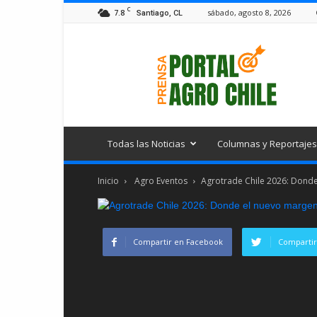
C
7.8
sábado, agosto 8, 2026
Santiago, CL
Portal
Agro
Chile
Todas las Noticias
Columnas y Reportajes
Inicio
Agro Eventos
Agrotrade Chile 2026: Donde 
Compartir en Facebook
Compartir