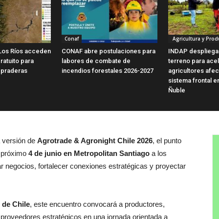
Conaf
Agricultura y Prod
Los Ríos acceden
CONAF abre postulaciones para
INDAP despliega
ratuito para
labores de combate de
terreno para ace
 praderas
incendios forestales 2026-2027
agricultores afe
sistema frontal e
Ñuble
a versión de
Agrotrade & Agronight Chile 2026
, el punto
l próximo
4 de junio en Metropolitan Santiago
a los
rar negocios, fortalecer conexiones estratégicas y proyectar
 de Chile
, este encuentro convocará a productores,
proveedores estratégicos en una jornada orientada a