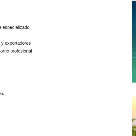
te especializado
s y exportadores
torno profesional
ón: