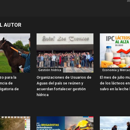
ab
L AUTOR
Gestión hídrica
Economía y Merca
zo para la
Organizaciones de Usuarios de
El mes de julio m
encia de
Aguas del país se reúnen y
de los lácteos en 
ligatoria de
acuerdan fortalecer gestión
salvo en la leche 
hídrica