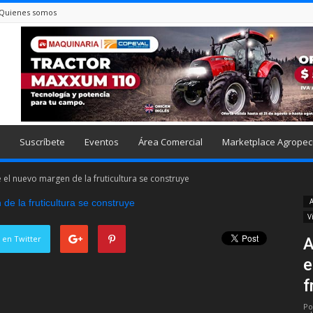
Quienes somos
Suscríbete
Eventos
Área Comercial
Marketplace Agropec
el nuevo margen de la fruticultura se construye
A
V
 en Twitter
A
e
f
Po