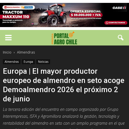
Inicio
Almendras
Almendras
Europa
Noticias
Europa | El mayor productor
europeo de almendro en seto acoge
Demoalmendro 2026 el próximo 2
de junio
La tercera edición del encuentro en campo organizado por Grupo
Interempresas, ISFA y Agromillora analizará la gestión, tecnología y
rentabilidad del almendro en seto con un amplio programa en el que