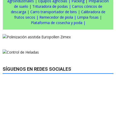
agroindustriales
|
Equipos agrícolas
|
Packing
|
Preparación
de suelo
|
Trituradora de podas
|
Carros cónicos de
descarga
|
Carro transportador de bins
|
Calibradora de
frutos secos
|
Remecedor de piola
|
Limpia fosas
|
Plataforma de cosecha y poda
|
SÍGUENOS EN REDES SOCIALES