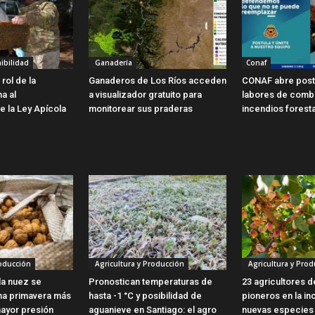
ibilidad
Ganadería
Conaf
rol de la
Ganaderos de Los Ríos acceden
CONAF abre post
ma al
a visualizador gratuito para
labores de comb
e la Ley Apícola
monitorear sus praderas
incendios forest
roducción
Agricultura y Producción
Agricultura y Prod
 la nuez se
Pronostican temperaturas de
23 agricultores 
na primavera más
hasta -1 °C y posibilidad de
pioneros en la i
mayor presión
aguanieve en Santiago: el agro
nuevas especies f