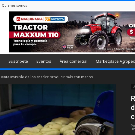
Quienes somos
Suscríbete
Eventos
Área Comercial
Marketplace Agropec
uenta invisible de los snacks: producir más con menos...
A
R
d
c
Po
m