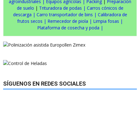
agroindustriales
|
Equipos agrícolas
|
Packing
|
Preparación
de suelo
|
Trituradora de podas
|
Carros cónicos de
descarga
|
Carro transportador de bins
|
Calibradora de
frutos secos
|
Remecedor de piola
|
Limpia fosas
|
Plataforma de cosecha y poda
|
SÍGUENOS EN REDES SOCIALES