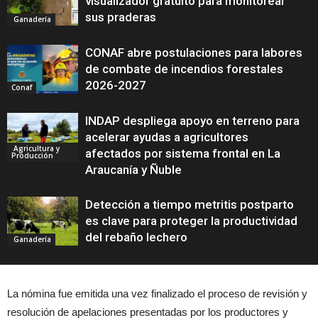
visualizador gratuito para monitorear
sus praderas
Ganadería
CONAF abre postulaciones para labores
de combate de incendios forestales
2026-2027
Conaf
INDAP despliega apoyo en terreno para
acelerar ayudas a agricultores
Agricultura y
afectados por sistema frontal en La
Producción
Araucanía y Ñuble
Detección a tiempo metritis postparto
es clave para proteger la productividad
del rebaño lechero
Ganadería
La nómina fue emitida una vez finalizado el proceso de revisión y
resolución de apelaciones presentadas por los productores y