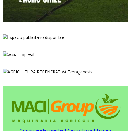
Carros para la cosecha
|
Carros Tolva
|
Equipos