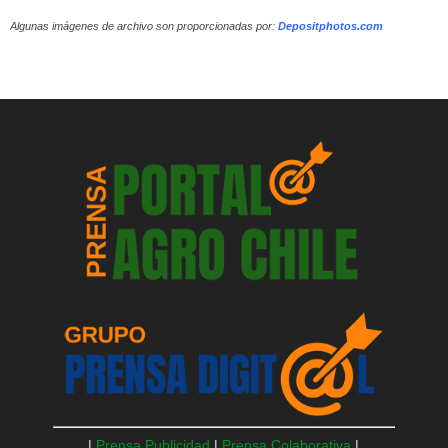
Algunas imágenes de archivo son proporcionadas por:
Depositphotos.com
|
Prensa Publicidad
|
Prensa Colaborativa
|