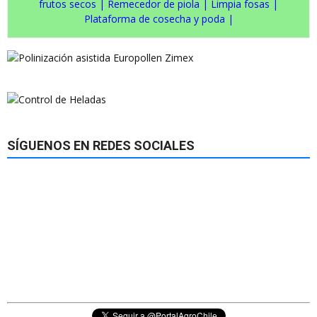
frutos secos
|
Remecedor de piola
|
Limpia fosas
|
Plataforma de cosecha y poda
|
SÍGUENOS EN REDES SOCIALES