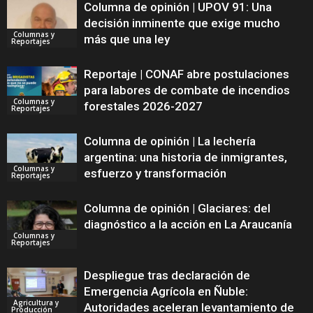
Columna de opinión | UPOV 91: Una
decisión inminente que exige mucho
Columnas y
más que una ley
Reportajes
Reportaje | CONAF abre postulaciones
para labores de combate de incendios
Columnas y
forestales 2026-2027
Reportajes
Columna de opinión | La lechería
argentina: una historia de inmigrantes,
Columnas y
esfuerzo y transformación
Reportajes
Columna de opinión | Glaciares: del
diagnóstico a la acción en La Araucanía
Columnas y
Reportajes
Despliegue tras declaración de
Emergencia Agrícola en Ñuble:
Agricultura y
Autoridades aceleran levantamiento de
Producción