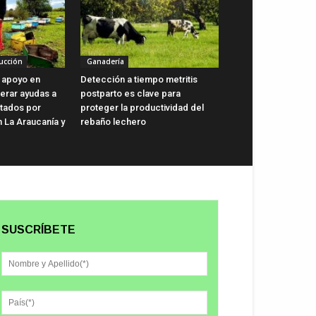
ucción
Ganadería
 apoyo en
Detección a tiempo metritis
lerar ayudas a
postparto es clave para
ctados por
proteger la productividad del
n La Araucanía y
rebaño lechero
SUSCRÍBETE