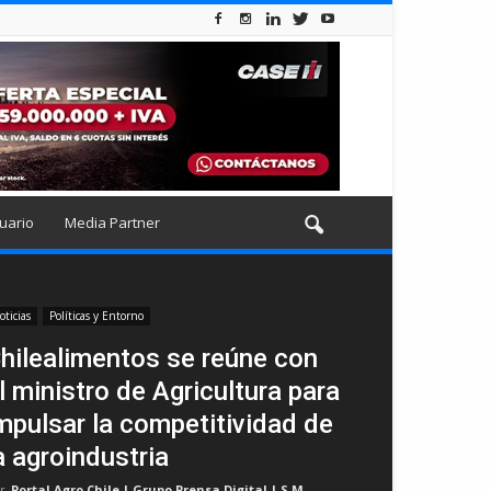
uario
Media Partner
oticias
Políticas y Entorno
hilealimentos se reúne con
l ministro de Agricultura para
mpulsar la competitividad de
a agroindustria
r
Portal Agro Chile | Grupo Prensa Digital | S.M
-