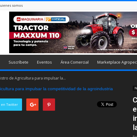
uienes somos
Suscríbete
Eventos
Área Comercial
Marketplace Agropec
stro de Agricultura para impulsar la...
N
C
 en Twitter
e
i
l
Po