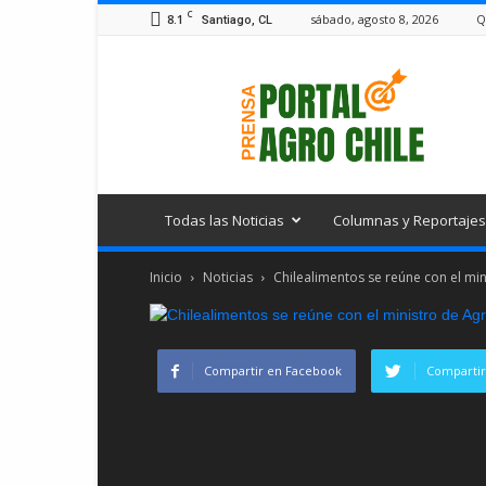
C
8.1
sábado, agosto 8, 2026
Q
Santiago, CL
Portal
Agro
Chile
Todas las Noticias
Columnas y Reportajes
Inicio
Noticias
Chilealimentos se reúne con el mini
Compartir en Facebook
Compartir