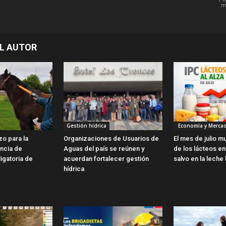
m
L AUTOR
Gestión hídrica
Economía y Merca
zo para la
Organizaciones de Usuarios de
El mes de julio m
encia de
Aguas del país se reúnen y
de los lácteos en 
ligatoria de
acuerdan fortalecer gestión
salvo en la leche 
hídrica