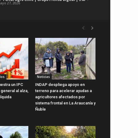
ayo 27, 2026
dos
Noticias
uestra un IPC
INDAP despliega apoyo en
general al alza,
terreno para acelerar ayudas a
líquida
agricultores afectados por
sistema frontal en La Araucanía y
Ñuble