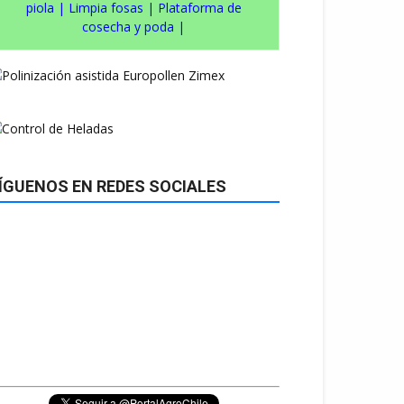
piola
|
Limpia fosas
|
Plataforma de
cosecha y poda
|
ÍGUENOS EN REDES SOCIALES