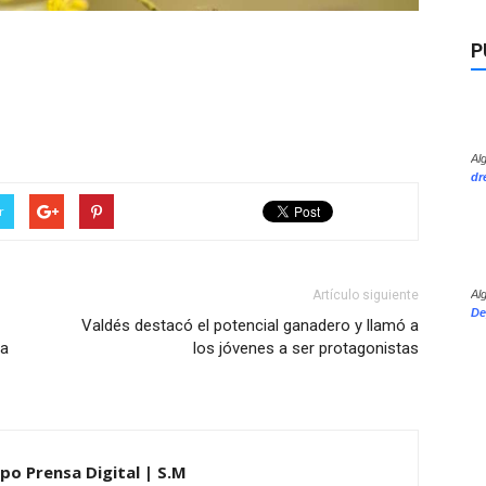
P
Al
dr
r
Al
Artículo siguiente
De
Valdés destacó el potencial ganadero y llamó a
ra
los jóvenes a ser protagonistas
upo Prensa Digital | S.M