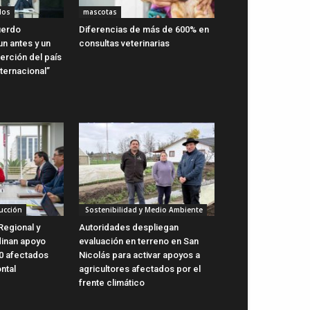
dos
mascotas
uerdo
Diferencias de más de 600% en
n antes y un
consultas veterinarias
erción del país
ternacional”
ucción
Sostenibilidad y Medio Ambiente
Regional y
Autoridades despliegan
dinan apoyo
evaluación en terreno en San
0 afectados
Nicolás para activar apoyos a
ntal
agricultores afectados por el
frente climático