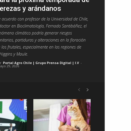
erezas y arándanos
 acuerdo con profesor de la Universidad de Chile,
doctor en Bioclimatología, Fernado Santibáñez, el
nómeno climático podría generar riesgos
nitarios, partiduras y alteraciones en la floración
 los frutales, especialmente en las regiones de
Higgins y Maule.
r
Portal Agro Chile | Grupo Prensa Digital | I.V
-
ayo 29, 2026