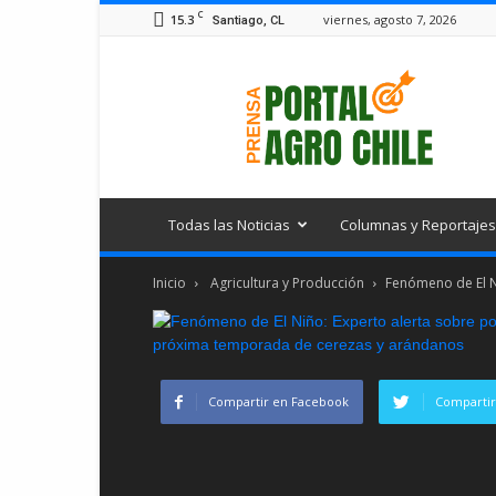
C
15.3
viernes, agosto 7, 2026
Santiago, CL
Portal
Agro
Chile
Todas las Noticias
Columnas y Reportajes
Inicio
Agricultura y Producción
Fenómeno de El Ni
Compartir en Facebook
Compartir