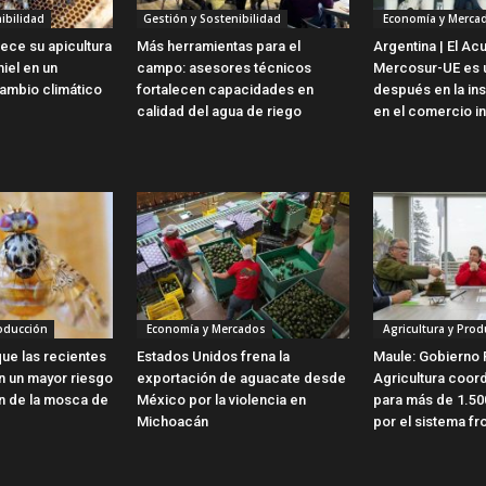
ibilidad
Gestión y Sostenibilidad
Economía y Merca
lece su apicultura
Más herramientas para el
Argentina | El Ac
iel en un
campo: asesores técnicos
Mercosur-UE es u
ambio climático
fortalecen capacidades en
después en la ins
calidad del agua de riego
en el comercio in
roducción
Economía y Mercados
Agricultura y Prod
ue las recientes
Estados Unidos frena la
Maule: Gobierno 
en un mayor riesgo
exportación de aguacate desde
Agricultura coor
ón de la mosca de
México por la violencia en
para más de 1.50
Michoacán
por el sistema fro