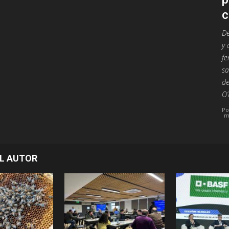
c
De
y 
fe
sa
de
O’
Po
m
L AUTOR