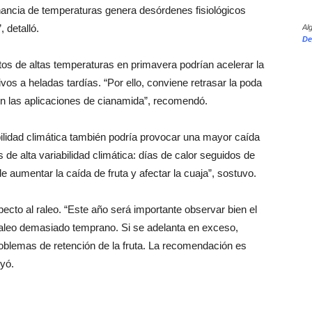
rnancia de temperaturas genera desórdenes fisiológicos
, detalló.
Al
De
os de altas temperaturas en primavera podrían acelerar la
ivos a heladas tardías.
“Por ello, conviene retrasar la poda
n las aplicaciones de cianamida”, recomendó.
abilidad climática también podría provocar una mayor caída
de alta variabilidad climática: días de calor seguidos de
de aumentar la caída de fruta y afectar la cuaja”, sostuvo.
cto al raleo. “Este año será importante observar bien el
 raleo demasiado temprano. Si se adelanta en exceso,
blemas de retención de la fruta. La recomendación es
uyó.