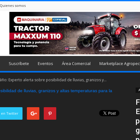
Quienes somos
Suscríbete
Eventos
Área Comercial
Marketplace Agropec
ño: Experto alerta sobre posibilidad de lluvias, granizos y...
A
F
E
 en Twitter
p
g
p