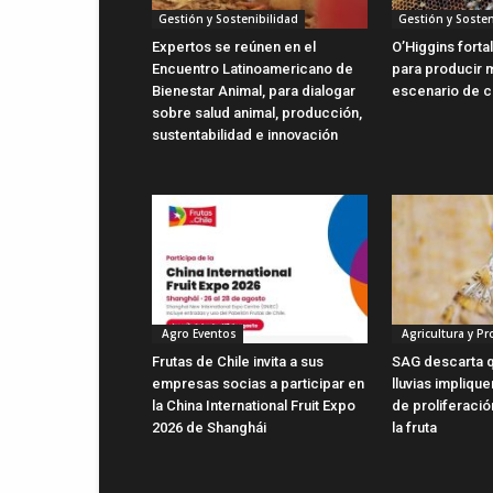
Gestión y Sostenibilidad
Gestión y Sosten
Expertos se reúnen en el
O’Higgins forta
Encuentro Latinoamericano de
para producir m
Bienestar Animal, para dialogar
escenario de c
sobre salud animal, producción,
sustentabilidad e innovación
Agro Eventos
Agricultura y P
Frutas de Chile invita a sus
SAG descarta q
empresas socias a participar en
lluvias impliqu
la China International Fruit Expo
de proliferaci
2026 de Shanghái
la fruta