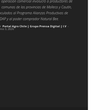
 operación comercial involucró a productores de
 comunas de las provincias de Malleco y Cautín,
nculados al Programa Alianzas Productivas de
DAP y al poder comprador Natural Bee.
r
Portal Agro Chile | Grupo Prensa Digital | I.V
-
unio 3, 2026