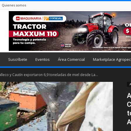
Quienes somos
Suscríbete
Eventos
Área Comercial
Marketplace Agropec
lleco y Cautín exportaron 6,9 toneladas de miel desde La...
A
A
C
t
A