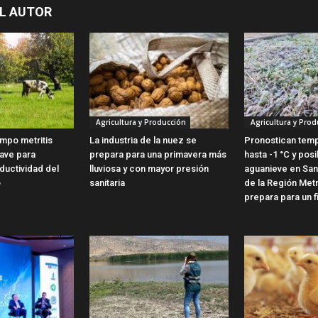
L AUTOR
Agricultura y Producción
Agricultura y Prod
empo metritis
La industria de la nuez se
Pronostican tem
lave para
prepara para una primavera más
hasta -1 °C y posi
ductividad del
lluviosa y con mayor presión
aguanieve en Sant
o
sanitaria
de la Región Met
prepara para un fi