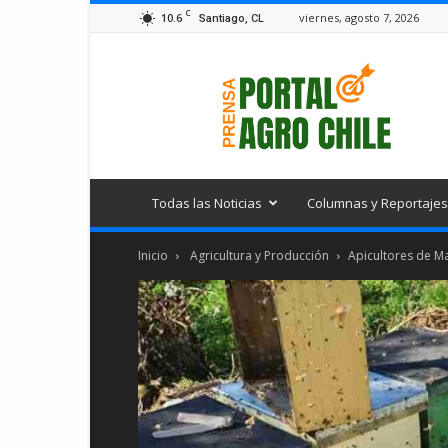
C
10.6
viernes, agosto 7, 2026
Santiago, CL
Portal
Agro
Chile
Todas las Noticias
Columnas y Reportajes
Inicio
Agricultura y Producción
Apicultores de Ma