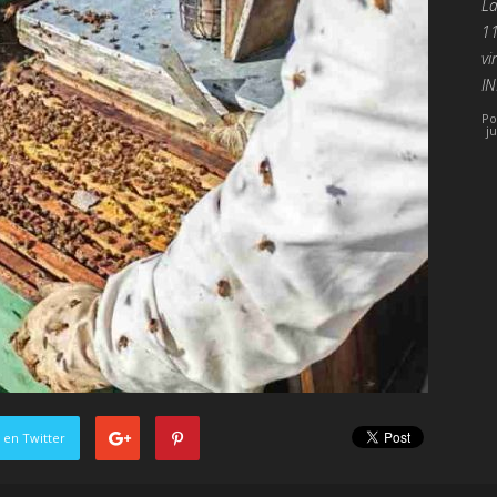
La
11
vi
IN
Po
j
 en Twitter