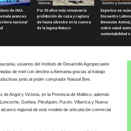
Noticias
Gestión y Sostenib
ileno de INIA
Por 30 años más renuevan la
Expertos se reún
temala avances
prohibición de caza y captura
Encuentro Latin
 lechera nacional
de fauna silvestre en la cuenca
Bienestar Animal,
ad
de la laguna Batuco
sobre salud anim
sustentabilidad e
aucanía, usuarios del Instituto de Desarrollo Agropecuario
ladas de miel con destino a Alemania gracias al trabajo
oductivas junto al poder comprador Natural Bee.
s de Angol y Victoria, en la Provincia de Malleco, además
oncoche, Gorbea, Pitrufquén, Pucón, Villarrica y Nueva
el alcance regional de este modelo de articulación comercial