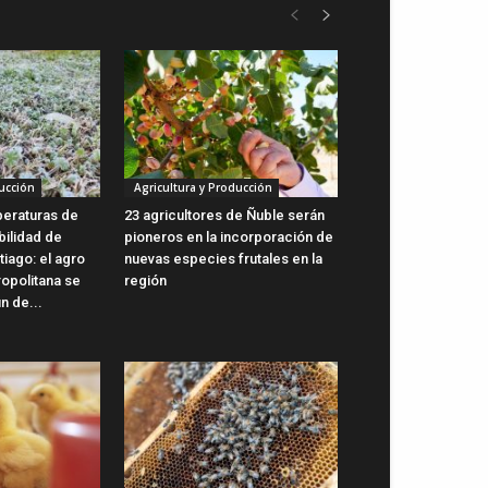
ucción
Agricultura y Producción
peraturas de
23 agricultores de Ñuble serán
bilidad de
pioneros en la incorporación de
iago: el agro
nuevas especies frutales en la
ropolitana se
región
n de...