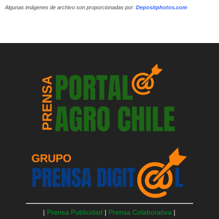
Algunas imágenes de archivo son proporcionadas por:
Depositphotos.com
|
Prensa Publicidad
|
Prensa Colaborativa
|