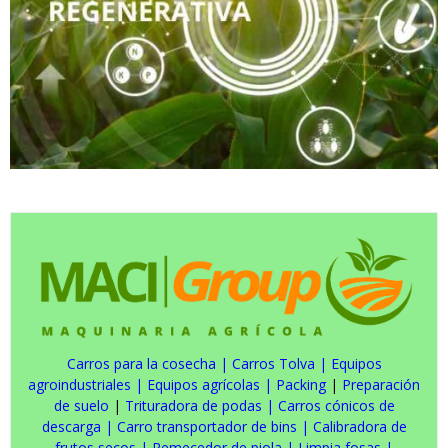
Carros para la cosecha
|
Carros Tolva
|
Equipos
agroindustriales
|
Equipos agrícolas
|
Packing
|
Preparación
de suelo
|
Trituradora de podas
|
Carros cónicos de
descarga
|
Carro transportador de bins
|
Calibradora de
frutos secos
|
Remecedor de piola
|
Limpia fosas
|