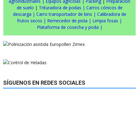
agroindustriales
|
Equipos agrícolas
|
Packing
|
Preparación
de suelo
|
Trituradora de podas
|
Carros cónicos de
descarga
|
Carro transportador de bins
|
Calibradora de
frutos secos
|
Remecedor de piola
|
Limpia fosas
|
Plataforma de cosecha y poda
|
SÍGUENOS EN REDES SOCIALES