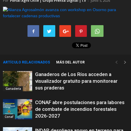
Por
Portal Agro Chile | Grupo Prensa Digital | I.V
-
junio 5, 2026
ARTÍCULO RELACIONADOS
MÁS DEL AUTOR
Ganaderos de Los Ríos acceden a
visualizador gratuito para monitorear
sus praderas
Ganadería
CONAF abre postulaciones para labores
de combate de incendios forestales
2026-2027
Conaf
INDAP despliega apoyo en terreno para