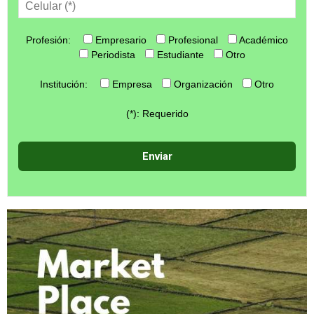
Profesión:
Empresario
Profesional
Académico
Periodista
Estudiante
Otro
Institución:
Empresa
Organización
Otro
(*): Requerido