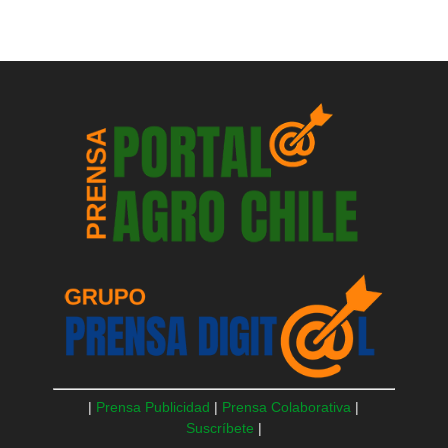
|
Prensa Publicidad
|
Prensa Colaborativa
|
Suscríbete
|