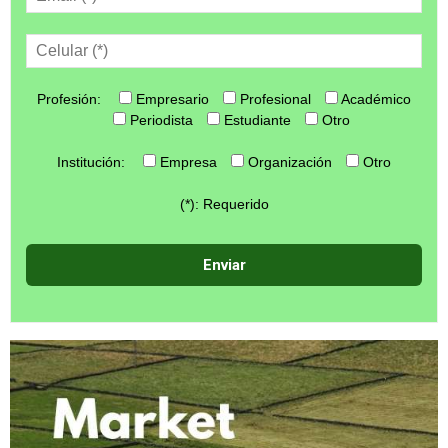
Profesión:
Empresario
Profesional
Académico
Periodista
Estudiante
Otro
Institución:
Empresa
Organización
Otro
(*): Requerido