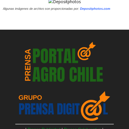
Algunas imágenes de archivo son proporcionadas por:
Depositphotos.com