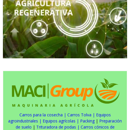
Carros para la cosecha
|
Carros Tolva
|
Equipos
agroindustriales
|
Equipos agrícolas
|
Packing
|
Preparación
de suelo
|
Trituradora de podas
|
Carros cónicos de