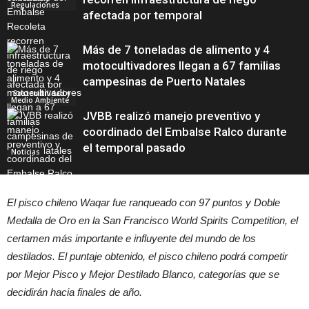
Regulaciones
afectada por temporal
Más de 7 toneladas de alimento y 4
motocultivadores llegan a 67 familias
campesinas de Puerto Natales
Sostenibilidad y
Medio Ambiente
JVBB realizó manejo preventivo y
coordinado del Embalse Ralco durante
el temporal pasado
Noticias
El pisco chileno Waqar fue ranqueado con 97 puntos y Doble
Gestión y
Sostenibilidad
Medalla de Oro en la
San Francisco World Spirits Competition, el
certamen más importante e influyente del mundo de los
destilados. El puntaje obtenido, el pisco chileno podrá competir
por Mejor Pisco y Mejor Destilado Blanco, categorías que se
decidirán hacia finales de año.