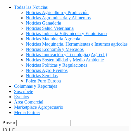
Todas las Noticias
Noticias Agricultura y Producción
Noticias Agroindustria y Alimentos
Noticias Ganadería
Noticias Salud Veterinaria
Noticias Industria Vitivinícola y Enoturismo
Noticias Maquinaria Agrícola
Noticias Maquinaria, Herramientas e Insumos agrícolas
Noticias Economía y Mercados
Noticias Innovación y Tecnología (AgTech)
Noticias Sostenibilidad y Medio Ambiente
Noticias Políticas y Regulaciones
Noticias Agro Eventos
Noticias Semillas
Polen Puro Europa
Columnas y Reportajes
Suscríbete
Eventos
Área Comercial
Marketplace Agropecuario
Media Partner
Buscar
13.1
C