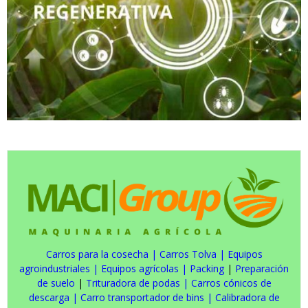
Carros para la cosecha
|
Carros Tolva
|
Equipos
agroindustriales
|
Equipos agrícolas
|
Packing
|
Preparación
de suelo
|
Trituradora de podas
|
Carros cónicos de
descarga
|
Carro transportador de bins
|
Calibradora de