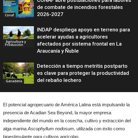
CONAF abre postulaciones para labores
de combate de incendios forestales
2026-2027
Conaf
INDAP despliega apoyo en terreno para
acelerar ayudas a agricultores
Agricultura y
afectados por sistema frontal en La
Producción
Araucanía y Ñuble
Detección a tiempo metritis postparto
es clave para proteger la productividad
del rebaño lechero
Ganadería
El potencial agropecuario de América Latina está impulsando la
presencia de Acadian Sea Beyond, la mayor empresa
independiente del mundo en la cosecha, cultivo y extracción del
alga marina
Ascophyllum nodosum
, utilizada con éxito como
bioestimulante para cultivos agrícolas.