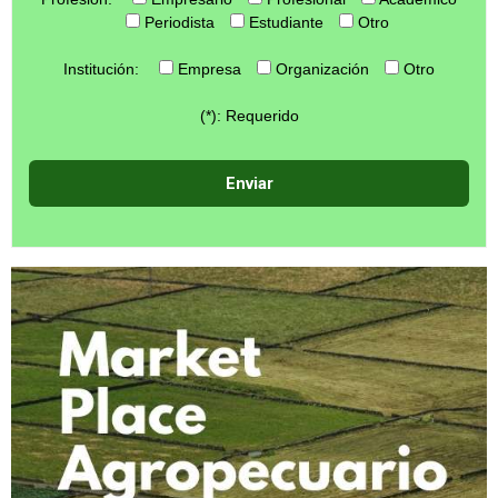
Periodista
Estudiante
Otro
Institución:
Empresa
Organización
Otro
(*): Requerido