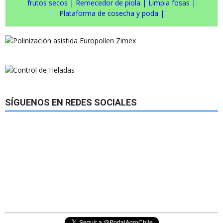
frutos secos
|
Remecedor de piola
|
Limpia fosas
|
Plataforma de cosecha y poda
|
SÍGUENOS EN REDES SOCIALES