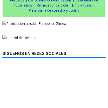
descarga
|
Carro transportador de bins
|
Calibradora de
frutos secos
|
Remecedor de piola
|
Limpia fosas
|
Plataforma de cosecha y poda
|
SÍGUENOS EN REDES SOCIALES