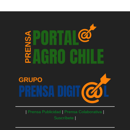
|
Prensa Publicidad
|
Prensa Colaborativa
|
Suscríbete
|