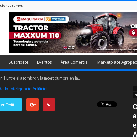
uienes somos
Suscríbete
Eventos
Área Comercial
Marketplace Agropec
 | Entre el asombro y la incertidumbre en la...
C
N
 en Twitter
C
a
e
A