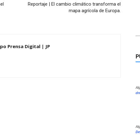
el
Reportaje | El cambio climático transforma el
mapa agrícola de Europa.
po Prensa Digital | JP
P
Al
dr
Al
De