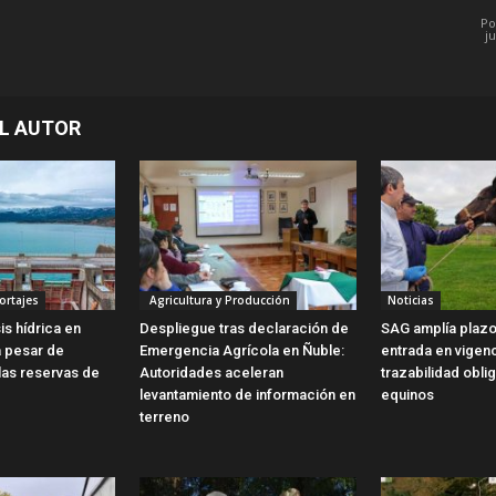
Po
j
L AUTOR
ortajes
Agricultura y Producción
Noticias
is hídrica en
Despliegue tras declaración de
SAG amplía plazo
a pesar de
Emergencia Agrícola en Ñuble:
entrada en vigen
las reservas de
Autoridades aceleran
trazabilidad obli
levantamiento de información en
equinos
terreno