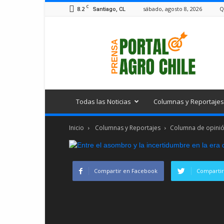
C
8.2
sábado, agosto 8, 2026
Q
Santiago, CL
Portal
Agro
Chile
Todas las Noticias
Columnas y Reportajes
Inicio
Columnas y Reportajes
Columna de opinión
Compartir en Facebook
Compartir