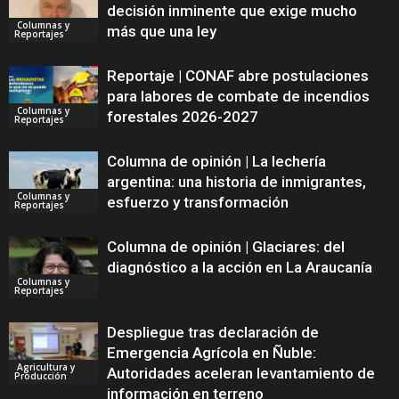
decisión inminente que exige mucho
Columnas y
más que una ley
Reportajes
Reportaje | CONAF abre postulaciones
para labores de combate de incendios
Columnas y
forestales 2026-2027
Reportajes
Columna de opinión | La lechería
argentina: una historia de inmigrantes,
Columnas y
esfuerzo y transformación
Reportajes
Columna de opinión | Glaciares: del
diagnóstico a la acción en La Araucanía
Columnas y
Reportajes
Despliegue tras declaración de
Emergencia Agrícola en Ñuble:
Agricultura y
Autoridades aceleran levantamiento de
Producción
información en terreno