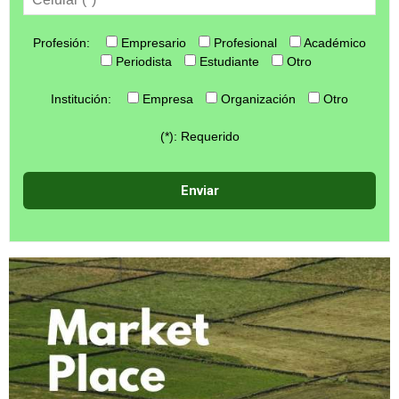
Profesión:
Empresario
Profesional
Académico
Periodista
Estudiante
Otro
Institución:
Empresa
Organización
Otro
(*): Requerido