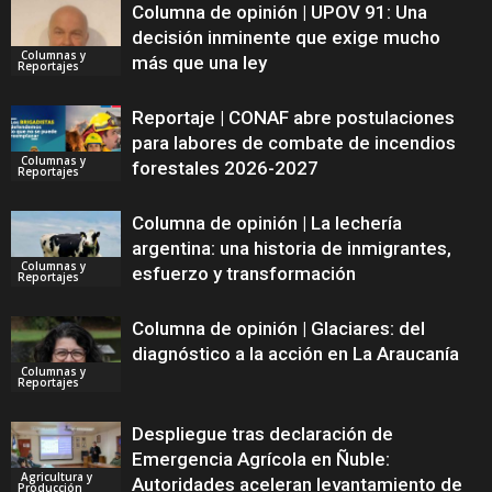
Columna de opinión | UPOV 91: Una
decisión inminente que exige mucho
Columnas y
más que una ley
Reportajes
Reportaje | CONAF abre postulaciones
para labores de combate de incendios
Columnas y
forestales 2026-2027
Reportajes
Columna de opinión | La lechería
argentina: una historia de inmigrantes,
Columnas y
esfuerzo y transformación
Reportajes
Columna de opinión | Glaciares: del
diagnóstico a la acción en La Araucanía
Columnas y
Reportajes
Despliegue tras declaración de
Emergencia Agrícola en Ñuble:
Agricultura y
Autoridades aceleran levantamiento de
Producción