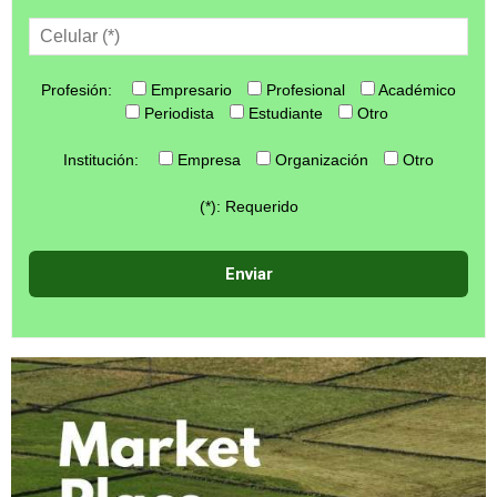
Profesión:
Empresario
Profesional
Académico
Periodista
Estudiante
Otro
Institución:
Empresa
Organización
Otro
(*): Requerido