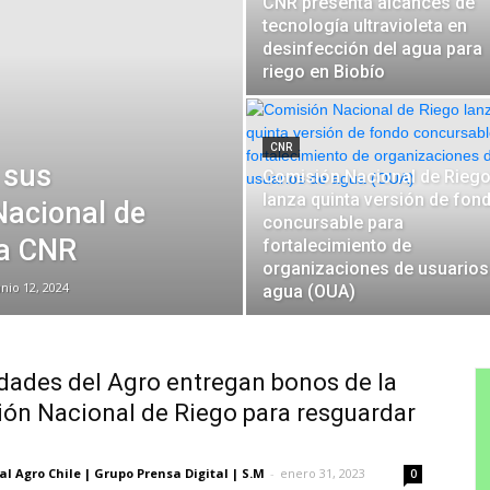
CNR presenta alcances de
tecnología ultravioleta en
desinfección del agua para
riego en Biobío
CNR
 sus
Comisión Nacional de Rieg
lanza quinta versión de fon
Nacional de
concursable para
la CNR
fortalecimiento de
organizaciones de usuarios
unio 12, 2024
agua (OUA)
dades del Agro entregan bonos de la
ón Nacional de Riego para resguardar
al Agro Chile | Grupo Prensa Digital | S.M
-
enero 31, 2023
0