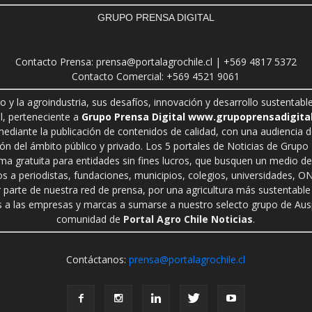
GRUPO PRENSA DIGITAL
Contacto Prensa: prensa@portalagrochile.cl | +569 4817 5372
Contacto Comercial: +569 4521 9061
ro y la agroindustria, sus desafíos, innovación y desarrollo sustenta
l, perteneciente a
Grupo Prensa Digital www.grupoprensadigital
 mediante la publicación de contenidos de calidad, con una audiencia 
n del ámbito público y privado. Los 5 portales de Noticias de Grupo P
rma gratuita para entidades sin fines lucros, que busquen un medio de 
s a periodistas, fundaciones, municipios, colegios, universidades, ON
r parte de nuestra red de prensa, por una agricultura más sustentable 
a las empresas y marcas a sumarse a nuestro selecto grupo de Auspi
comunidad de
Portal Agro Chile Noticias
.
Contáctanos:
prensa@portalagrochile.cl