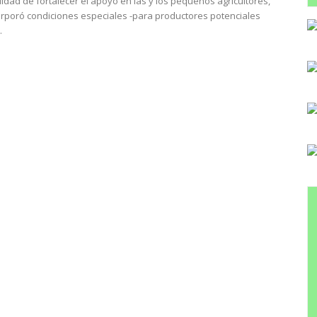
lidad de fortalecer el apoyo en las y los pequeños agricultores,
orporó condiciones especiales -para productores potenciales
.