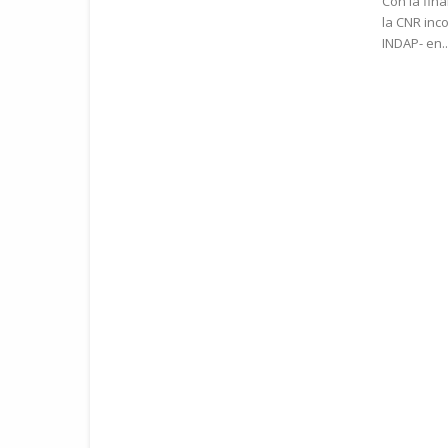
Con la fina
la CNR inc
INDAP- en..