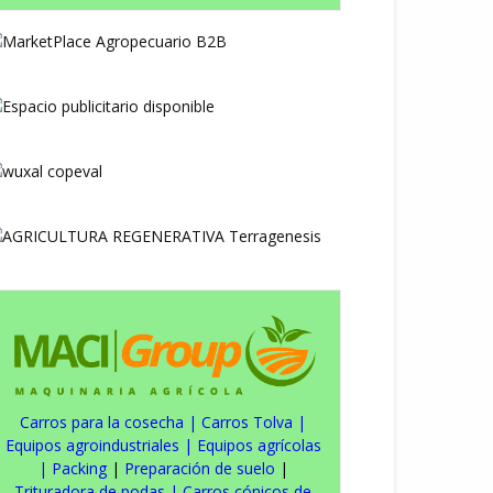
Carros para la cosecha
|
Carros Tolva
|
Equipos agroindustriales
|
Equipos agrícolas
|
Packing
|
Preparación de suelo
|
Trituradora de podas
|
Carros cónicos de