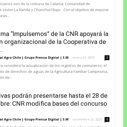
iciarios son de la comuna de Calama; Comunidad de
es sector La Banda y Chunchurí Bajo. Con el objetivo de mejorar
uras...
ma “Impulsemos” de la CNR apoyará la
n organizacional de la Cooperativa de
..
al Agro Chile | Grupo Prensa Digital | S.M
-
enero 22, 2023
0
va considera la actualización de los registros de comuneros, el
o de derechos de aguas de la Agricultura Familiar Campesina,
ón de...
tivas podrán presentarse hasta el 28 de
bre: CNR modifica bases del concurso
al Agro Chile | Grupo Prensa Digital | S.M
-
noviembre 22, 2022
0