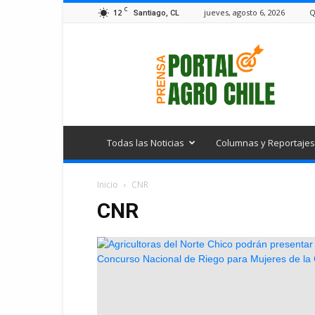
C
12
jueves, agosto 6, 2026
Q
Santiago, CL
Portal
Agro
Chile
Todas las Noticias
Columnas y Reportajes
Inicio
CNR
CNR