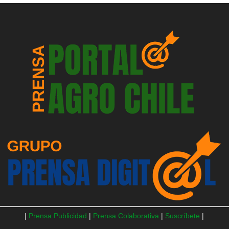
|
Prensa Publicidad
|
Prensa Colaborativa
|
Suscríbete
|