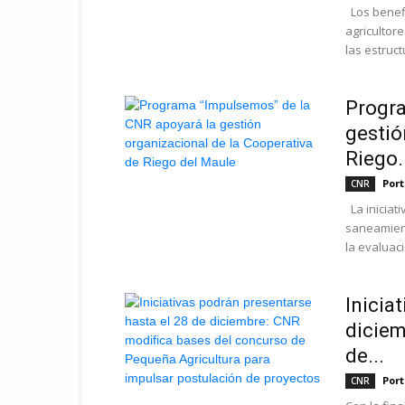
Los benef
agricultor
las estruct
Progra
gestió
Riego.
Port
CNR
La iniciati
saneamient
la evaluaci
Inicia
diciem
de...
Port
CNR