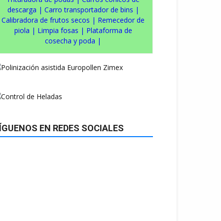
descarga
|
Carro transportador de bins
|
Calibradora de frutos secos
|
Remecedor de
piola
|
Limpia fosas
|
Plataforma de
cosecha y poda
|
ÍGUENOS EN REDES SOCIALES