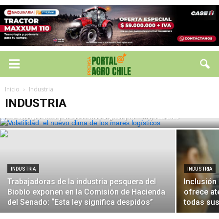
INDUSTRIA
Volatilidad: el nuevo clima de los mares
Inicio
Industria
logísticos
INDUSTRIA
Portal Agro Chile | Grupo Prensa Digital | I.V
-
mayo 22, 2025
INDUSTRIA
INDUSTRIA
Trabajadoras de la industria pesquera del
Inclusión
Biobío exponen en la Comisión de Hacienda
ofrece at
del Senado: “Esta ley significa despidos”
todas sus