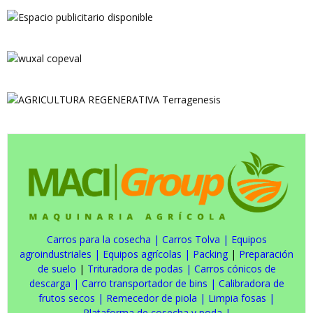
Carros para la cosecha
|
Carros Tolva
|
Equipos
agroindustriales
|
Equipos agrícolas
|
Packing
|
Preparación
de suelo
|
Trituradora de podas
|
Carros cónicos de
descarga
|
Carro transportador de bins
|
Calibradora de
frutos secos
|
Remecedor de piola
|
Limpia fosas
|
Plataforma de cosecha y poda
|