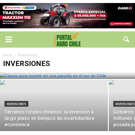
INVERSIONES
Claves para invertir en una parcela en el
Inicio
Inversiones
sur de Chile
INVERSIONES
Portal Agro Chile | Grupo Prensa Digital | I.V
-
abril 4, 2025
INVERSIONES
INVERSIONE
Terrenos rurales chilenos: la inversión a
Gobierno 
largo plazo en tiempos de incertidumbre
millones 
económica
posada p