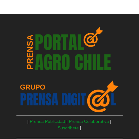
|
Prensa Publicidad
|
Prensa Colaborativa
|
Suscríbete
|