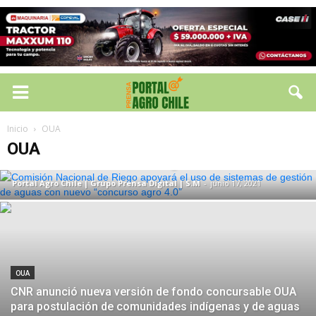
OUA
Comisión Nacional de Riego apoyará el
Inicio
OUA
uso de sistemas de gestión de aguas
OUA
con nuevo “concurso agro 4.0”
Portal Agro Chile | Grupo Prensa Digital | S.M
-
junio 17, 2021
OUA
CNR anunció nueva versión de fondo concursable OUA
para postulación de comunidades indígenas y de aguas