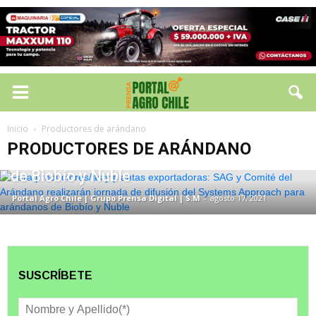
PRODUCTORES DE ARÁNDANO
Para productores/as y plantas
exportadoras: SAG y Comité del
Inicio
Productores de arándano
Arándano realizarán jornada de difusión
PRODUCTORES DE ARÁNDANO
del Systems Approach para arándanos
de Biobío y Ñuble
Portal Agro Chile | Grupo Prensa Digital | S.M
-
agosto 17, 2021
SUSCRÍBETE