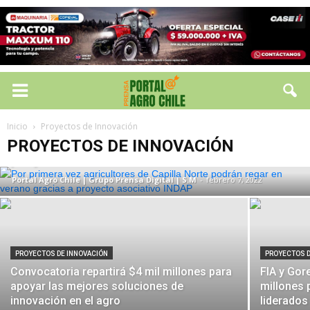
PROYECTOS DE INNOVACIÓN
Por primera vez agricultores de Capilla
Inicio
Proyectos de Innovación
Norte podrán regar en verano gracias a
PROYECTOS DE INNOVACIÓN
proyecto asociativo INDAP
Portal Agro Chile | Grupo Prensa Digital | S.M
-
febrero 7, 2022
PROYECTOS DE INNOVACIÓN
PROYECTOS D
Convocatoria repartirá $4 mil millones para
FIA y Gor
apoyar las mejores soluciones de
millones 
innovación en el agro
liderados