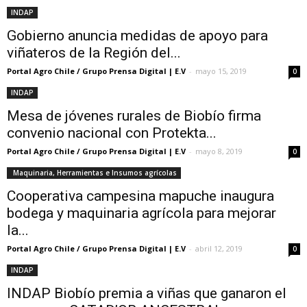
INDAP
Gobierno anuncia medidas de apoyo para
viñateros de la Región del...
Portal Agro Chile / Grupo Prensa Digital | E.V
-
mayo 15, 2019
0
INDAP
Mesa de jóvenes rurales de Biobío firma
convenio nacional con Protekta...
Portal Agro Chile / Grupo Prensa Digital | E.V
-
mayo 8, 2019
0
Maquinaria, Herramientas e Insumos agrícolas
Cooperativa campesina mapuche inaugura
bodega y maquinaria agrícola para mejorar
la...
Portal Agro Chile / Grupo Prensa Digital | E.V
-
abril 12, 2019
0
INDAP
INDAP Biobío premia a viñas que ganaron el