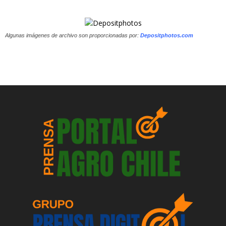
Algunas imágenes de archivo son proporcionadas por:
Depositphotos.com