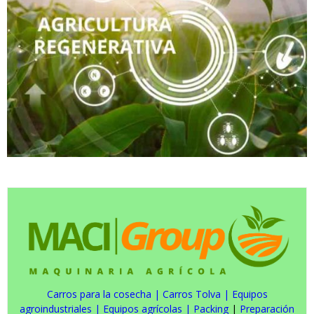
Carros para la cosecha
|
Carros Tolva
|
Equipos
agroindustriales
|
Equipos agrícolas
|
Packing
|
Preparación