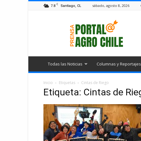
C
7.8
sábado, agosto 8, 2026
Santiago, CL
Portal
Agro
Chile
Todas las Noticias
Columnas y Reportajes
Inicio
Etiquetas
Cintas de Riego
Etiqueta: Cintas de Rie