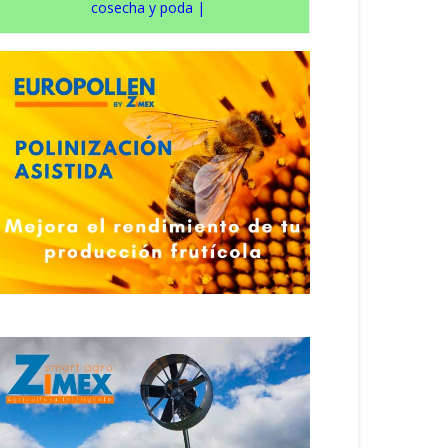
cosecha y poda
|