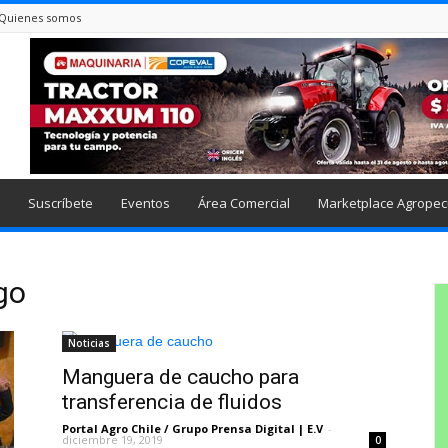
Quienes somos
Suscríbete
Eventos
Área Comercial
Marketplace Agropec
go
Noticias
Manguera de caucho para
transferencia de fluidos
Portal Agro Chile / Grupo Prensa Digital | E.V
-
diciembre 19, 2019
0