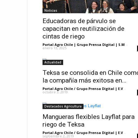
Noticias
Educadoras de párvulo se
capacitan en reutilización de
cintas de riego
Portal Agro Chile | Grupo Prensa Digital | S.M
-
enero 13, 2025
Actualidad
Teksa se consolida en Chile com
la compañía más exitosa en...
Portal Agro Chile / Grupo Prensa Digital | E.V
-
octubre 3, 2019
Destacados Agricultura
Mangueras flexibles Layflat para
riego de Teksa
Portal Agro Chile / Grupo Prensa Digital | E.V
-
septiembre 2, 2019