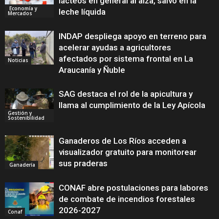
lácteos en general al alza, salvo en la
Economía y
leche líquida
Mercados
INDAP despliega apoyo en terreno para
acelerar ayudas a agricultores
afectados por sistema frontal en La
Noticias
Araucanía y Ñuble
SAG destaca el rol de la apicultura y
llama al cumplimiento de la Ley Apícola
Gestión y
Sostenibilidad
Ganaderos de Los Ríos acceden a
visualizador gratuito para monitorear
sus praderas
Ganadería
CONAF abre postulaciones para labores
de combate de incendios forestales
2026-2027
Conaf