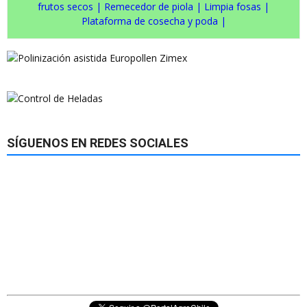
frutos secos
|
Remecedor de piola
|
Limpia fosas
|
Plataforma de cosecha y poda
|
SÍGUENOS EN REDES SOCIALES