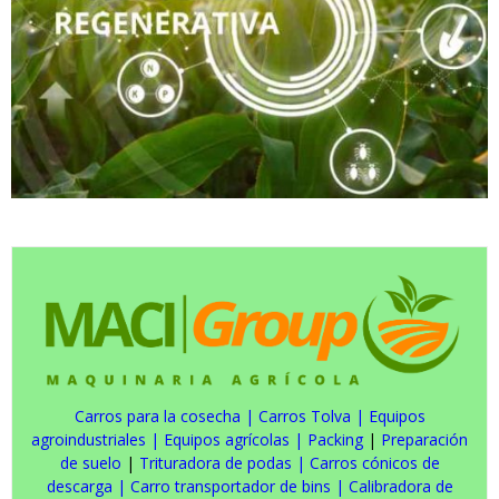
Carros para la cosecha
|
Carros Tolva
|
Equipos
agroindustriales
|
Equipos agrícolas
|
Packing
|
Preparación
de suelo
|
Trituradora de podas
|
Carros cónicos de
descarga
|
Carro transportador de bins
|
Calibradora de