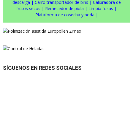
descarga
|
Carro transportador de bins
|
Calibradora de
frutos secos
|
Remecedor de piola
|
Limpia fosas
|
Plataforma de cosecha y poda
|
SÍGUENOS EN REDES SOCIALES