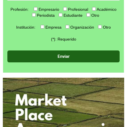
Profesión:
Empresario
Profesional
Académico
Periodista
Estudiante
Otro
Institución:
Empresa
Organización
Otro
(*): Requerido