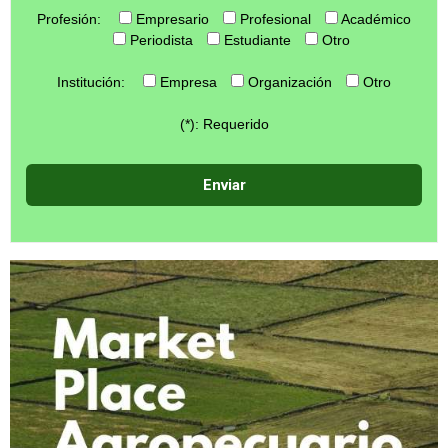
Profesión:
Empresario
Profesional
Académico
Periodista
Estudiante
Otro
Institución:
Empresa
Organización
Otro
(*): Requerido