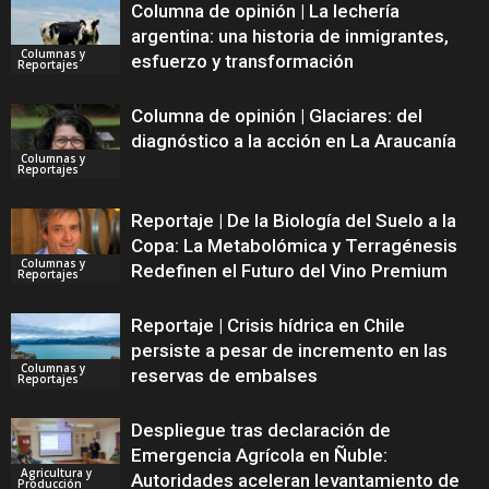
Columna de opinión | La lechería
argentina: una historia de inmigrantes,
Columnas y
esfuerzo y transformación
Reportajes
Columna de opinión | Glaciares: del
diagnóstico a la acción en La Araucanía
Columnas y
Reportajes
Reportaje | De la Biología del Suelo a la
Copa: La Metabolómica y Terragénesis
Columnas y
Redefinen el Futuro del Vino Premium
Reportajes
Reportaje | Crisis hídrica en Chile
persiste a pesar de incremento en las
Columnas y
reservas de embalses
Reportajes
Despliegue tras declaración de
Emergencia Agrícola en Ñuble:
Agricultura y
Autoridades aceleran levantamiento de
Producción