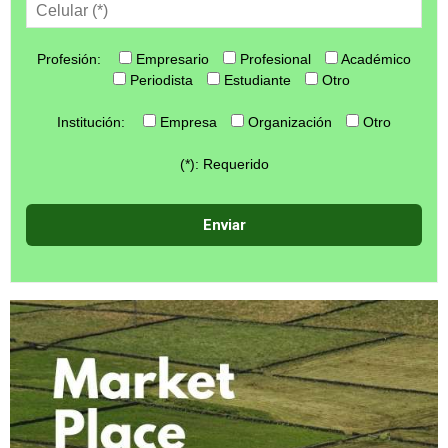
Profesión:
Empresario
Profesional
Académico
Periodista
Estudiante
Otro
Institución:
Empresa
Organización
Otro
(*): Requerido