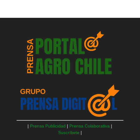
|
Prensa Publicidad
|
Prensa Colaborativa
|
Suscríbete
|