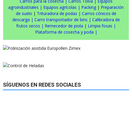
Carros para la cosecha
|
Carros Tolva
|
Equipos
agroindustriales
|
Equipos agrícolas
|
Packing
|
Preparación
de suelo
|
Trituradora de podas
|
Carros cónicos de
descarga
|
Carro transportador de bins
|
Calibradora de
frutos secos
|
Remecedor de piola
|
Limpia fosas
|
Plataforma de cosecha y poda
|
SÍGUENOS EN REDES SOCIALES