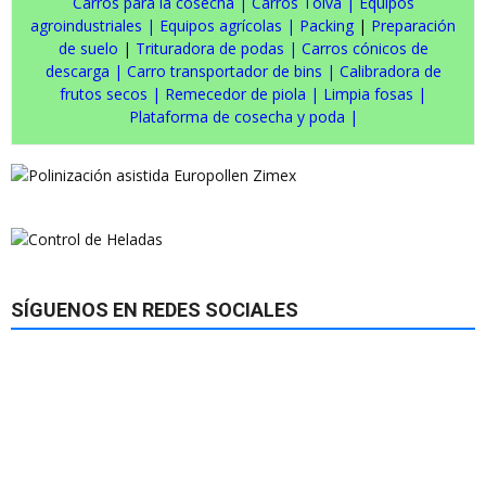
Carros para la cosecha
|
Carros Tolva
|
Equipos
agroindustriales
|
Equipos agrícolas
|
Packing
|
Preparación
de suelo
|
Trituradora de podas
|
Carros cónicos de
descarga
|
Carro transportador de bins
|
Calibradora de
frutos secos
|
Remecedor de piola
|
Limpia fosas
|
Plataforma de cosecha y poda
|
SÍGUENOS EN REDES SOCIALES