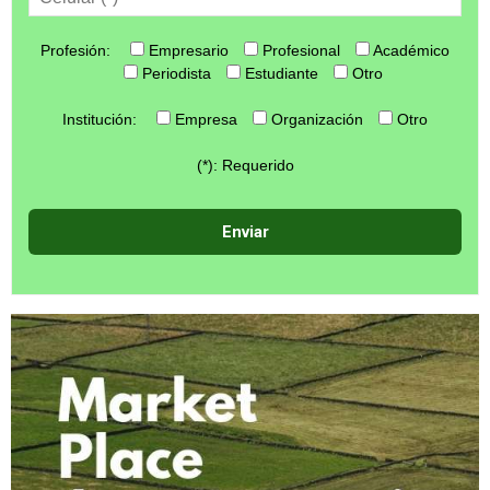
Profesión:
Empresario
Profesional
Académico
Periodista
Estudiante
Otro
Institución:
Empresa
Organización
Otro
(*): Requerido