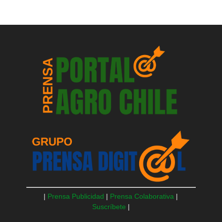
|
Prensa Publicidad
|
Prensa Colaborativa
|
Suscríbete
|