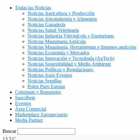
Todas las Noticias
Noticias Agricultura y Producción
Noticias Agroindustria y Alimentos
Noticias Ganadería
Noticias Salud Veterinaria
Noticias Industria Vitivinícola y Enoturismo
Noticias Maquinaria Agrícola
Noticias Maquinaria, Herramientas e Insumos agrícolas
Noticias Economía y Mercados
Noticias Innovación y Tecnología (AgTech)
Noticias Sostenibilidad y Medio Ambiente
Noticias Políticas y Regulaciones
Noticias Agro Eventos
Noticias Semillas
Polen Puro Europa
Columnas y Reportajes
Suscríbete
Eventos
Área Comercial
Marketplace Agropecuario
Media Partner
Buscar
13.3
C