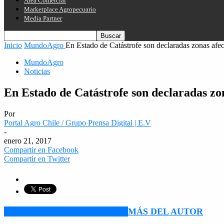
Área Comercial
Marketplace Agropecuario
Media Partner
Inicio
MundoAgro
En Estado de Catástrofe son declaradas zonas afec
MundoAgro
Noticias
En Estado de Catástrofe son declaradas zo
Por
Portal Agro Chile / Grupo Prensa Digital | E.V
-
enero 21, 2017
Compartir en Facebook
Compartir en Twitter
ARTÍCULO RELACIONADOS
MÁS DEL AUTOR