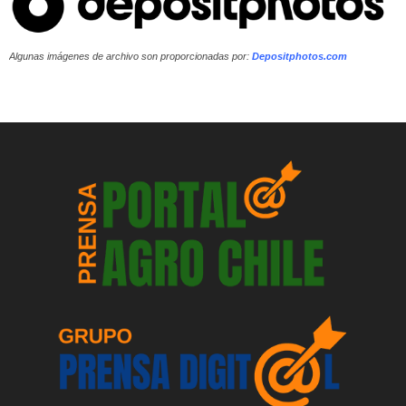
Algunas imágenes de archivo son proporcionadas por:
Depositphotos.com