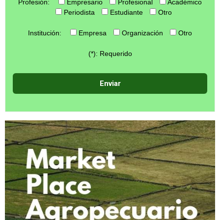
Profesión:
Empresario
Profesional
Académico
Periodista
Estudiante
Otro
Institución:
Empresa
Organización
Otro
(*): Requerido