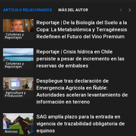
ARTÍCULO RELACIONADOS
MÁS DEL AUTOR
Reportaje | De la Biología del Suelo a la
Copa: La Metabolómica y Terragénesis
Columnas y
Redefinen el Futuro del Vino Premium
Reportajes
Reportaje | Crisis hídrica en Chile
persiste a pesar de incremento en las
Columnas y
reservas de embalses
Reportajes
Despliegue tras declaración de
Emergencia Agrícola en Ñuble:
Agricultura y
Autoridades aceleran levantamiento de
Producción
información en terreno
SAG amplía plazo para la entrada en
vigencia de trazabilidad obligatoria de
equinos
Noticias