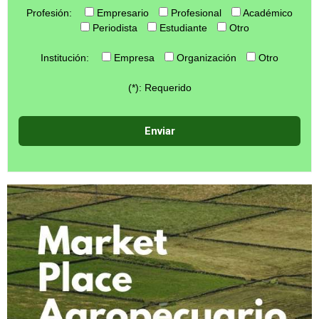
Profesión:
Empresario
Profesional
Académico
Periodista
Estudiante
Otro
Institución:
Empresa
Organización
Otro
(*): Requerido