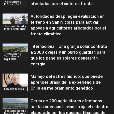
Agricultura y
afectados por el sistema frontal
Producción
Autoridades despliegan evaluación en
terreno en San Nicolás para activar
Sostenibilidad y
apoyos a agricultores afectados por el
Medio Ambiente
frente climático
Internacional | Una granja solar contrató
a 2000 ovejas y un burro guardián para
Innovación y
Tecnología
que los paneles solares generarán
(AgTech)
energía
Manejo del estrés hídrico: qué puede
aprender Brasil de la experiencia de
Chile en mejoramiento genético
Escasez hídrica
Cerca de 200 agricultores afectados
por las intensas lluvias arroja el catastro
Sostenibilidad y
elaborado por los equipos técnicos de
Medio Ambiente