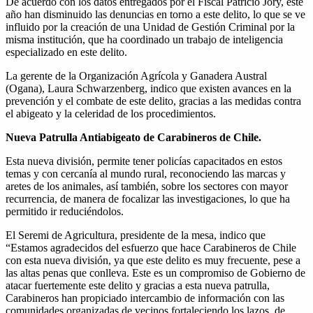
De acuerdo con los datos entregados por el Fiscal Patricio Jory, este
año han disminuido las denuncias en torno a este delito, lo que se ve
influido por la creación de una Unidad de Gestión Criminal por la
misma institución, que ha coordinado un trabajo de inteligencia
especializado en este delito.
La gerente de la Organización Agrícola y Ganadera Austral
(Ogana), Laura Schwarzenberg, indico que existen avances en la
prevención y el combate de este delito, gracias a las medidas contra
el abigeato y la celeridad de los procedimientos.
Nueva Patrulla Antiabigeato de Carabineros de Chile.
Esta nueva división, permite tener policías capacitados en estos
temas y con cercanía al mundo rural, reconociendo las marcas y
aretes de los animales, así también, sobre los sectores con mayor
recurrencia, de manera de focalizar las investigaciones, lo que ha
permitido ir reduciéndolos.
El Seremi de Agricultura, presidente de la mesa, indico que
“Estamos agradecidos del esfuerzo que hace Carabineros de Chile
con esta nueva división, ya que este delito es muy frecuente, pese a
las altas penas que conlleva. Este es un compromiso de Gobierno de
atacar fuertemente este delito y gracias a esta nueva patrulla,
Carabineros han propiciado intercambio de información con las
comunidades organizadas de vecinos fortaleciendo los lazos, de