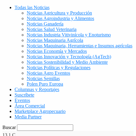
Todas las Noticias
Noticias Agricultura y Producción
Noticias Agroindustria y Alimentos
Noticias Ganadería
Noticias Salud Veterinaria
Noticias Industria Vitivinícola y Enoturismo
Noticias Maquinaria Agrícola
Noticias Maquinaria, Herramientas e Insumos agrícolas
Noticias Economía y Mercados
Noticias Innovación y Tecnología (AgTech)
Noticias Sostenibilidad y Medio Ambiente
Noticias Políticas y Regulaciones
Noticias Agro Eventos
Noticias Semillas
Polen Puro Europa
Columnas y Reportajes
Suscríbete
Eventos
Área Comercial
Marketplace Agropecuario
Media Partner
Buscar
13.1
C