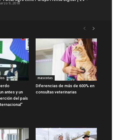
arzo 9, 2018
dos
mascotas
uerdo
Diferencias de más de 600% en
n antes y un
consultas veterinarias
erción del país
ternacional”