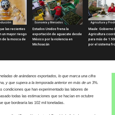
roducción
Economía y Mercados
Agricultura y Prod
ue las recientes
Estados Unidos frena la
Maule: Gobierno 
en un mayor riesgo
exportación de aguacate desde
Agricultura coor
ón de la mosca de
México por la violencia en
para más de 1.50
Michoacán
por el sistema fro
oneladas de arándanos exportados, lo que marca una cifra
rmina, y que supera a la temporada anterior en más de un 3%.
nas condiciones que han experimentado las labores de
asado todas las estimaciones que se hacían en octubre
 que bordearía las 102 mil toneladas.