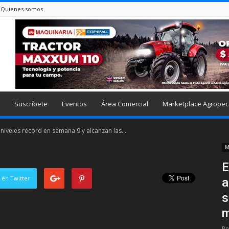
Quienes somos
Suscríbete
Eventos
Área Comercial
Marketplace Agropec
iveles récord en semana 9 y alcanzan las...
M
E
 en Twitter
a
s
m
Po