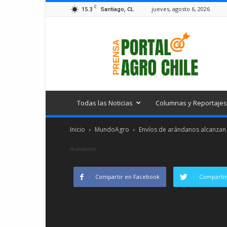
C
15.3
jueves, agosto 6, 2026
Santiago, CL
Portal
Agro
Chile
Todas las Noticias
Columnas y Reportajes
Inicio
MundoAgro
Envíos de arándanos alcanzan n
Arandanos
Compartir en Facebook
Compartir