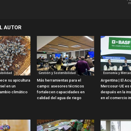
m
L AUTOR
ibilidad
Gestión y Sostenibilidad
Economía y Merca
lece su apicultura
Más herramientas para el
Argentina | El Ac
iel en un
campo: asesores técnicos
Mercosur-UE es u
ambio climático
fortalecen capacidades en
después en la ins
calidad del agua de riego
en el comercio in