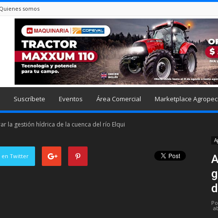
Quienes somos
Suscríbete
Eventos
Área Comercial
Marketplace Agropec
r la gestión hídrica de la cuenca del río Elqui
A
 en Twitter
A
g
d
Po
ab