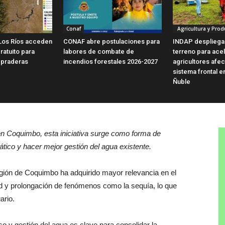
Conaf
Agricultura y Prod
Los Ríos acceden
CONAF abre postulaciones para
INDAP despliega
ratuito para
labores de combate de
terreno para ace
 praderas
incendios forestales 2026-2027
agricultores afe
sistema frontal e
Ñuble
 en Coquimbo, esta iniciativa surge como forma de
tico y hacer mejor gestión del agua existente.
Región de Coquimbo ha adquirido mayor relevancia en el
dad y prolongación de fenómenos como la sequía, lo que
ario.
 uso y gestión del agua es clave para consolidar la