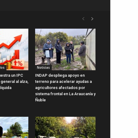
dos
Noticias
uestra un IPC
INDAP despliega apoyo en
general al alza,
terreno para acelerar ayudas a
líquida
agricultores afectados por
sistema frontal en La Araucanía y
Ñuble