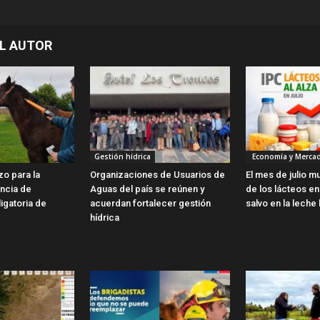
L AUTOR
Gestión hídrica
Economía y Merca
zo para la
Organizaciones de Usuarios de
El mes de julio m
encia de
Aguas del país se reúnen y
de los lácteos en 
ligatoria de
acuerdan fortalecer gestión
salvo en la leche 
hídrica