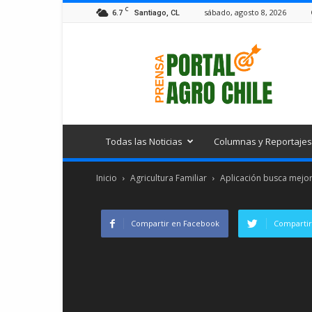
C
6.7
sábado, agosto 8, 2026
Santiago, CL
Portal
Agro
Chile
Todas las Noticias
Columnas y Reportajes
Inicio
Agricultura Familiar
Aplicación busca mejora
Compartir en Facebook
Compartir