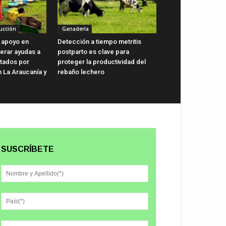
ucción
Ganadería
 apoyo en
Detección a tiempo metritis
lerar ayudas a
postparto es clave para
ctados por
proteger la productividad del
n La Araucanía y
rebaño lechero
SUSCRÍBETE