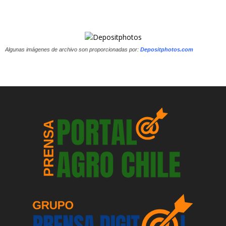
Algunas imágenes de archivo son proporcionadas por:
Depositphotos.com