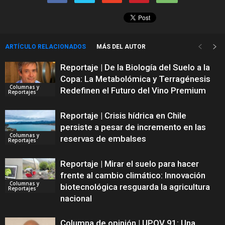
ARTÍCULO RELACIONADOS
MÁS DEL AUTOR
Reportaje | De la Biología del Suelo a la
Copa: La Metabolómica y Terragénesis
Columnas y
Redefinen el Futuro del Vino Premium
Reportajes
Reportaje | Crisis hídrica en Chile
persiste a pesar de incremento en las
Columnas y
reservas de embalses
Reportajes
Reportaje | Mirar el suelo para hacer
frente al cambio climático: Innovación
Columnas y
biotecnológica resguarda la agricultura
Reportajes
nacional
Columna de opinión | UPOV 91: Una