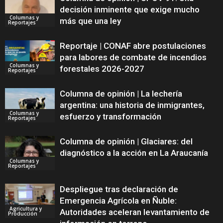
decisión inminente que exige mucho
Columnas y
más que una ley
Reportajes
Reportaje | CONAF abre postulaciones
para labores de combate de incendios
Columnas y
forestales 2026-2027
Reportajes
Columna de opinión | La lechería
argentina: una historia de inmigrantes,
Columnas y
esfuerzo y transformación
Reportajes
Columna de opinión | Glaciares: del
diagnóstico a la acción en La Araucanía
Columnas y
Reportajes
Despliegue tras declaración de
Emergencia Agrícola en Ñuble:
Agricultura y
Autoridades aceleran levantamiento de
Producción