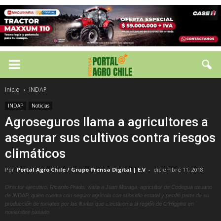
Inicio
INDAP
INDAP
Noticias
Agroseguros llama a agricultores a
asegurar sus cultivos contra riesgos
climáticos
Por
Portal Agro Chile / Grupo Prensa Digital | E.V
-
diciembre 11, 2018
Director ejecutivo, Ricardo Prado, visita a Juan Moraga, agricultor de Codegua usuario
de INDAP, quien cuenta con seguro agrícola con subsidio estatal y perdió parte de su
producción de tomates por las lluvias que afectaron a la región de O'Higgins en
noviembre pasado