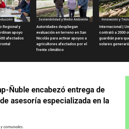
roducción
Sostenibilidad y Medio Ambiente
Innovación y Tecn
o Regional y
Autoridades despliegan
Internacional | Un
ordinan apoyo
evaluación en terreno en San
contrató a 2000 o
500 afectados
Nicolás para activar apoyos a
guardián para qu
frontal
agricultores afectados por el
solares generará
frente climático
dap-Ñuble encabezó entrega de
de asesoría especializada en la
s y comunales.