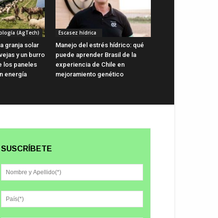
ología (AgTech)
Escasez hídrica
a granja solar
Manejo del estrés hídrico: qué
vejas y un burro
puede aprender Brasil de la
e los paneles
experiencia de Chile en
n energía
mejoramiento genético
SUSCRÍBETE