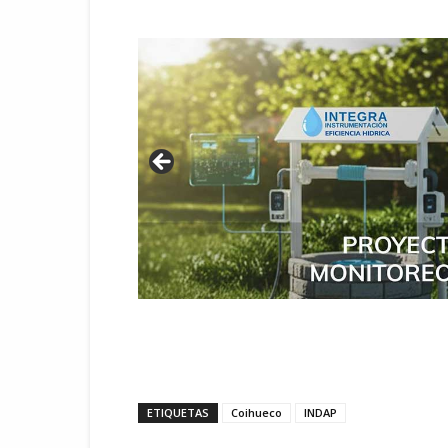
ETIQUETAS
Coihueco
INDAP