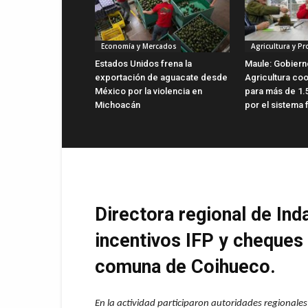
Economía y Mercados
Agricultura y P
Estados Unidos frena la
Maule: Gobiern
exportación de aguacate desde
Agricultura co
México por la violencia en
para más de 1.
Michoacán
por el sistema 
Directora regional de In
incentivos IFP y cheques 
comuna de Coihueco.
En la actividad participaron autoridades regionale