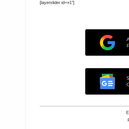
[layerslider id=»1″]
E