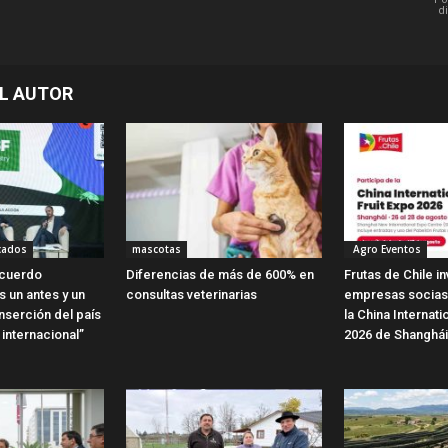
d
L AUTOR
cados
mascotas
Agro Eventos
Acuerdo
Diferencias de más de 600% en
Frutas de Chile in
 un antes y un
consultas veterinarias
empresas socias 
nserción del país
la China Internati
internacional”
2026 de Shanghái