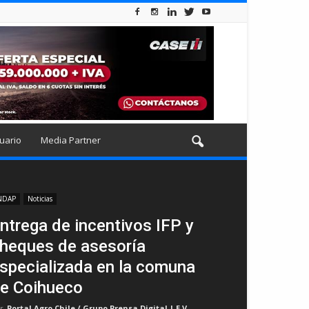
uario
Media Partner
NDAP
Noticias
ntrega de incentivos IFP y
heques de asesoría
specializada en la comuna
e Coihueco
r
Portal Agro Chile / Grupo Prensa Digital | E.V
-