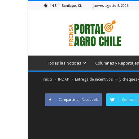
C
14.8
jueves, agosto 6, 2026
Santiago, CL
Portal
Agro
Chile
Todas las Noticias
Columnas y Reportajes
Inicio
INDAP
Entrega de incentivos IFP y cheques 
Compartir en Facebook
Compartir