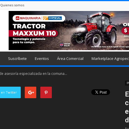
Quienes somos
Suscríbete
Eventos
Área Comercial
Marketplace Agropec
de asesoría especializada en la comuna...
I
 en Twitter
E
c
e
d
Po