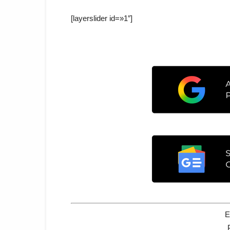
[layerslider id=»1″]
E