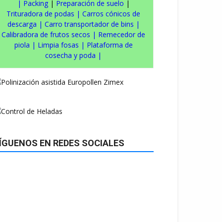
|
Packing
|
Preparación de suelo
|
Trituradora de podas
|
Carros cónicos de
descarga
|
Carro transportador de bins
|
Calibradora de frutos secos
|
Remecedor de
piola
|
Limpia fosas
|
Plataforma de
cosecha y poda
|
ÍGUENOS EN REDES SOCIALES