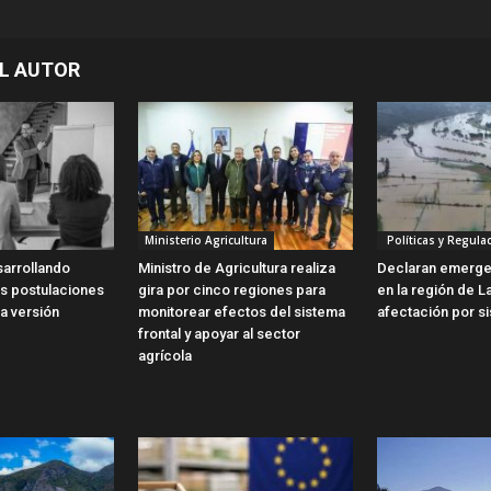
L AUTOR
Ministerio Agricultura
Políticas y Regula
sarrollando
Ministro de Agricultura realiza
Declaran emergen
as postulaciones
gira por cinco regiones para
en la región de L
a versión
monitorear efectos del sistema
afectación por si
frontal y apoyar al sector
agrícola