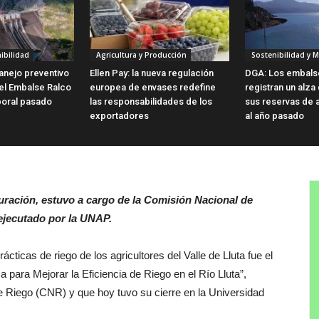
ibilidad
Agricultura y Producción
Sostenibilidad y 
anejo preventivo
Ellen Pay: la nueva regulación
DGA: Los embalse
el Embalse Ralco
europea de envases redefine
registran un alza
poral pasado
las responsabilidades de los
sus reservas de 
exportadores
al año pasado
uración, estuvo a cargo de la Comisión Nacional de
 ejecutado por la UNAP.
ácticas de riego de los agricultores del Valle de Lluta fue el
 para Mejorar la Eficiencia de Riego en el Río Lluta”,
de Riego (CNR) y que hoy tuvo su cierre en la Universidad