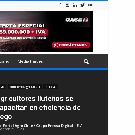
uario
Media Partner
NR
Ministerio Agricultura
Noticias
gricultores lluteños se
apacitan en eficiencia de
iego
r
Portal Agro Chile / Grupo Prensa Digital | E.V
-
iciembre 13, 2018