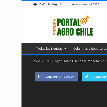
C
13.4
jueves, agosto 6, 2026
Santiago, CL
Portal
Agro
Chile
Todas las Noticias
Columnas y Reportajes
Inicio
CNR
Agricultores lluteños se capacitan en e
Compartir en Facebook
Compartir