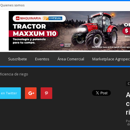
Quienes somos
Suscríbete
Eventos
Área Comercial
Marketplace Agropec
ficiencia de riego
C
 en Twitter
A
c
r
Po
d