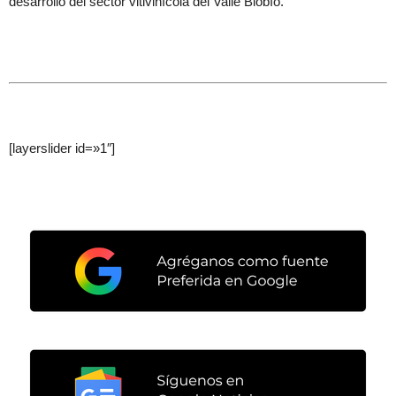
desarrollo del sector vitivinícola del Valle Biobío.
[layerslider id=»1″]