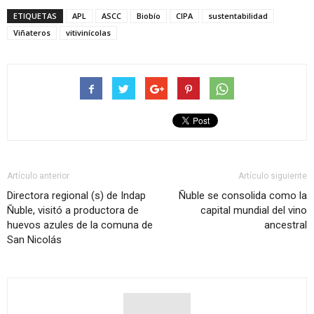
ETIQUETAS
APL
ASCC
Biobío
CIPA
sustentabilidad
Viñateros
vitivinícolas
Artículo anterior
Artículo siguiente
Directora regional (s) de Indap
Ñuble se consolida como la
Ñuble, visitó a productora de
capital mundial del vino
huevos azules de la comuna de
ancestral
San Nicolás